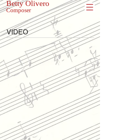
Betty Olivero
Composer
VIDEO
Remaping the Middle East playlist,
פרופ' בטי אוליברו, זוכת פרס א.מ.ת
Betty Olivero "Der Golem" Suite
Hamme
לשנת
Museum
2015
LA,
במוזיקה
USA
-
4/12/13
הלחנה
ZHDANOV Denis
TREVELYAN Julian
SANGIOVANNI Scipione
B.Olivero
B.Olivero
B.Olivero
On
On
On
Water,
Water,
Water,
Wind
Wind
Wind
and
and
and
Bells
Bells
Bells
PARK Jaehong
OKROS Luka
MITREA Florian
B.Olivero
B.Olivero
B.Olivero
On
On
On
Water,
Water,
Water,
Wind
Wind
Wind